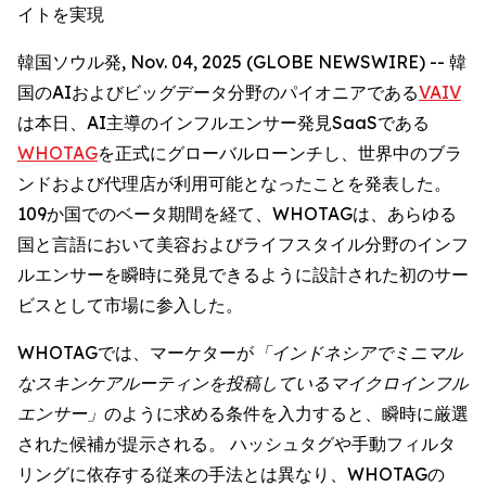
イトを実現
韓国ソウル発, Nov. 04, 2025 (GLOBE NEWSWIRE) -- 韓
国のAIおよびビッグデータ分野のパイオニアである
VAIV
は本日、AI主導のインフルエンサー発見SaaSである
WHOTAG
を正式にグローバルローンチし、世界中のブラ
ンドおよび代理店が利用可能となったことを発表した。
109か国でのベータ期間を経て、WHOTAGは、あらゆる
国と言語において美容およびライフスタイル分野のインフ
ルエンサーを瞬時に発見できるように設計された初のサー
ビスとして市場に参入した。
WHOTAGでは、マーケターが
「インドネシアでミニマル
なスキンケアルーティンを投稿しているマイクロインフル
エンサー」
のように求める条件を入力すると、瞬時に厳選
された候補が提示される。 ハッシュタグや手動フィルタ
リングに依存する従来の手法とは異なり、WHOTAGの