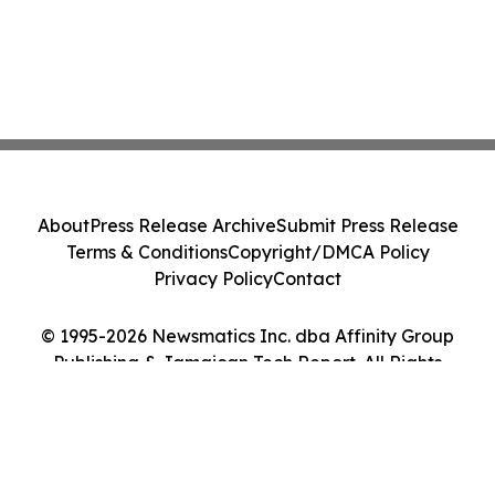
About
Press Release Archive
Submit Press Release
Terms & Conditions
Copyright/DMCA Policy
Privacy Policy
Contact
© 1995-2026 Newsmatics Inc. dba Affinity Group
Publishing & Jamaican Tech Report. All Rights
Reserved.
Cookie Settings / Your Privacy Choices