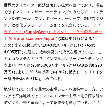
世界のクリエイター経済は著しい拡大を続けており、現在
ではインフルエンサーマーケティングのみならず、コンテ
ンツ制作ツール、ブランドパートナーシップ、制作スタジ
オ、収益化プラットフォームまでを包含している。
サプ
ライジェム (SupplyGem) によるクリエイター経済レポー
ト (Creator Economy Report)
(2025年6月) によると、
この分野の規模は推定1,040億米ドル (約15兆3,745億
4,005万円) に達し、近年爆発的な成長を遂げている。 こ
のエコシステムの中で、インフルエンサーマーケティング
支出だけでも約325億5,000万米ドル (約4兆9,815億8,220
万円) に上り、2015年以降で約18倍に拡大し、クリエイタ
ー経済全体の約31%を占めている。
地域別では、北米が最大の市場シェアを維持する一方、ア
ジア太平洋地域ではインフルエンサー主導の電子商取引や
デジタル小売の革新によって急成長を遂げている。 この