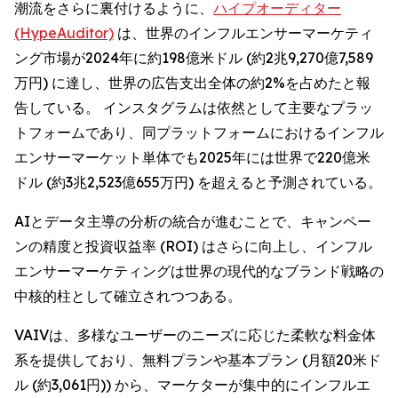
潮流をさらに裏付けるように、
ハイプオーディター
(HypeAuditor)
は、世界のインフルエンサーマーケティ
ング市場が2024年に約198億米ドル (約2兆9,270億7,589
万円) に達し、世界の広告支出全体の約2%を占めたと報
告している。 インスタグラムは依然として主要なプラッ
トフォームであり、同プラットフォームにおけるインフル
エンサーマーケット単体でも2025年には世界で220億米
ドル (約3兆2,523億655万円) を超えると予測されている。
AIとデータ主導の分析の統合が進むことで、キャンペー
ンの精度と投資収益率 (ROI) はさらに向上し、インフル
エンサーマーケティングは世界の現代的なブランド戦略の
中核的柱として確立されつつある。
VAIVは、多様なユーザーのニーズに応じた柔軟な料金体
系を提供しており、無料プランや基本プラン (月額20米ド
ル (約3,061円)) から、マーケターが集中的にインフルエ