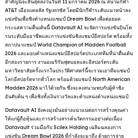
สำคัญนี้จะสิ้นสุดลงในวันที่ 11 มกราคม 2026 ณ สนามกีฬา
AT&T เมืองแดลลัส รัฐเทกซัส โดยมีนักกีฬาระดับแนวหน้าลง
แข่งขันเพื่อชิงตำแหน่งแชมป์ Dream Bowl เพื่อต่อยอด
กระแสความตื่นเต้นนี้ Datavault AI จะจัดการแข่งขันบินโด
รนระดับมืออาชีพและการแข่งขันชิงแชมป์อีสปอร์ต พร้อมทั้ง
สถาปนาแชมป์ World Champion of Madden Football
2026 และมอบตำแหน่งแชมป์อีสปอร์ตประเภททีมที่น่าตื่นเต้น
อีกสองรายการ งานอเมริกันฟุตบอลและอีสปอร์ตระดับ
มหาวิทยาลัยครั้งแรกในประวัติศาสตร์นี้จะรวมเอาทีมแชมป์
โลกอีสปอร์ตจากทั่วโลก พร้อมด้วยแชมป์ North American
Madden 2026 มาไว้ด้วยกัน ซึ่งจะลงสนามพบกับผู้ท้าชิง
อันดับต้น ๆ เพื่อชิงทั้งเงินรางวัลและตำแหน่งตำแหน่งแชมป์
Datavault AI ยังคงมุ่งมั่นอย่างแน่วแน่ต่อการสร้างคุณค่า
ให้แก่ผู้ถือหุ้นและการสร้างสรรค์นวัตกรรมอย่างต่อเนื่อง
Datavault ร่วมมือกับ Scilex Holding เฉลิมฉลองการ
แข่งขัน Dream Bowl 2026 ที่กำลังจะมาถึง ด้วยการจ่าย