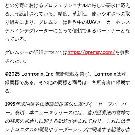
どの分野におけるプロフェッショナルの厳しい要求に応え
るよう設計されている。精度、革新性、使いやすさへの取
り組みにより、グレムジーは世界中のUAVメーカーやシス
テムインテグレーターにとって信頼できるパートナーとな
っている。
グレムジーの詳細については
https://gremsy.com/
を参照
されたい。
©2025 Lantronix, Inc. 無断転載を禁ず。Lantronixは登
録商標である。その他の商標と商号は、各所有者に帰属す
る。
1995年米国証券民事訴訟改革法に基づく「セーフハーバ
ー」条項：本ニュースリリースには、連邦証券法の意味で
の将来の見通しに関する記述が含まれており、これにはラ
ントロニクスの製品やリーダーシップに関連する記述が含