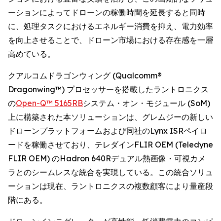
ーションによってドローンの稼働時間を延長すると同時
に、処理タスクにおけるエネルギー消費を抑え、電力効率
を向上させることで、ドローン市場における存在感を一層
高めている。
クアルコムドラゴンウィング (Qualcomm®
Dragonwing™) プロセッサーを搭載したラントロニクス
の
Open-Q™ 5165RB
システム・オン・モジュール (SoM)
上に構築された本ソリューションは、グレムジーの新しい
ドローンプラットフォームおよび同社のLynx ISRペイロ
ードを稼働させており、テレダインFLIR OEM (Teledyne
FLIR OEM) のHadron 640Rデュアル熱画像・可視カメ
ラとのシームレスな統合を実現している。この統合ソリュ
ーションは現在、ラントロニクスの複数顧客により量産段
階にある。