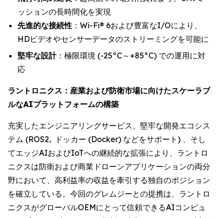
ッションの長時間化を実現
先進的な接続性
：Wi-Fi® 6および豊富なI/Oにより、
HDビデオやセンサーデータのストリーミングを可能に
堅牢な設計
：極限環境 (-25°C～+85°C) での運用に対
応
ラントロニクス：産業および防衛市場に向けたスケーラブ
ルなAIプラットフォームの構築
充実したエンジニアリングサービス、堅牢な開発エコシス
テム (ROS2､ ドッカー (Docker) などをサポート) 、そし
てエッジAIおよびIoTへの継続的な拡張により、ラントロ
ニクスは防衛および商業ドローンアプリケーションの両分
野において、高利益率の収益を牽引する独自のポジション
を確立している。今回のグレムジーとの提携は、ラントロ
ニクスがグローバルOEMにとって信頼できるAIコンピュ