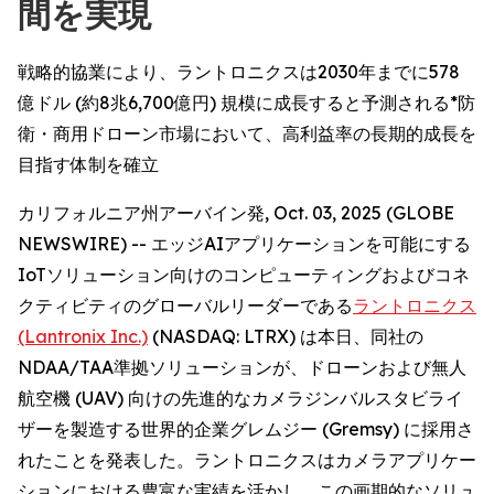
間を実現
戦略的協業により、ラントロニクスは2030年までに578
億ドル (約8兆6,700億円) 規模に成長すると予測される*防
衛・商用ドローン市場において、高利益率の長期的成長を
目指す体制を確立
カリフォルニア州アーバイン発, Oct. 03, 2025 (GLOBE
NEWSWIRE) -- エッジAIアプリケーションを可能にする
IoTソリューション向けのコンピューティングおよびコネ
クティビティのグローバルリーダーである
ラントロニクス
(Lantronix Inc.)
(NASDAQ: LTRX) は本日、同社の
NDAA/TAA準拠ソリューションが、ドローンおよび無人
航空機 (UAV) 向けの先進的なカメラジンバルスタビライ
ザーを製造する世界的企業グレムジー (Gremsy) に採用さ
れたことを発表した。ラントロニクスはカメラアプリケー
ションにおける豊富な実績を活かし、この画期的なソリュ