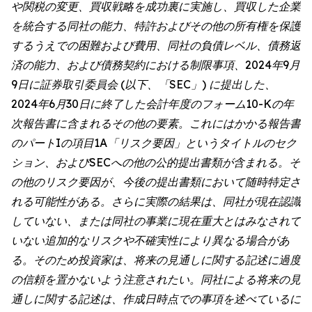
や関税の変更、買収戦略を成功裏に実施し、買収した企業
を統合する同社の能力、特許およびその他の所有権を保護
するうえでの困難および費用、同社の負債レベル、債務返
済の能力、および債務契約における制限事項、2024年9月
9日に証券取引委員会 (以下、「SEC」) に提出した、
2024年6月30日に終了した会計年度のフォーム10-Kの年
次報告書に含まれるその他の要素。これにはかかる報告書
のパートIの項目1A「リスク要因」というタイトルのセク
ション、およびSECへの他の公的提出書類が含まれる。そ
の他のリスク要因が、今後の提出書類において随時特定さ
れる可能性がある。さらに実際の結果は、同社が現在認識
していない、または同社の事業に現在重大とはみなされて
いない追加的なリスクや不確実性により異なる場合があ
る。そのため投資家は、将来の見通しに関する記述に過度
の信頼を置かないよう注意されたい。同社による将来の見
通しに関する記述は、作成日時点での事項を述べているに