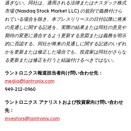
過ぎない。同社は、適用される法律またはナスダック株式
市場 (Nasdaq Stock Market LLC) の規則で義務付けら
れている場合を除き、本プレスリリースの日付以降に将来
の見通しに関する記述を、実際の結果または同社の意見や
期待の変更に適合するよう更新する意図または義務を明示
的に否認する。同社が将来の見通しに関する記述のいずれ
かを更新または修正した場合でも、投資家は同社がさらな
る更新または修正を行うと結論付けるべきではない。
ラントロニクス報道担当者向け問い合わせ先：
media@lantronix.com
949-212-0960
ラントロニクス アナリストおよび投資家向け問い合わせ
先：
investors@lantronix.com