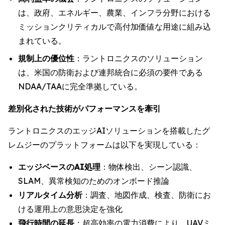
は、政府、エネルギー、農業、インフラ分野における
ミッションクリティカルで高付加価値な用途に組み込
まれている。
規制上の優位性
：ラントロニクスのソリューション
は、米国の防衛および連邦統合に必須の要件である
NDAA/TAAに完全準拠している。
差別化された技術がパフォーマンスを牽引
ラントロニクスのエッジAIソリューションを搭載したグ
レムジーのプラットフォームは以下を実現している：
エッジベースのAI処理
：物体検出、シーン認識、
SLAM、異常検知のためのオンボード推論
リアルタイム分析
：調査、地図作成、検査、防衛にお
ける運用上の意思決定を強化
飛行時間の延長
：超高効率の電力消費により、UAVミ