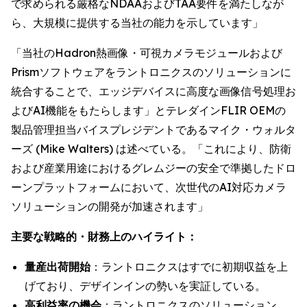
で求められる厳格なNDAAおよびTAA要件を満たしなが
ら、大規模に提供する当社の能力を示しています」
「当社のHadron熱画像・可視カメラモジュールおよび
Prismソフトウェアをラントロニクスのソリューションに
統合することで、エッジデバイスに高度な画像信号処理お
よびAI機能をもたらします」とテレダインFLIR OEMの
製品管理担当バイスプレジデントであるマイク・ウォルタ
ーズ (Mike Walters) は述べている。「これにより、防衛
および産業用途におけるグレムジーの安全で準拠したドロ
ーンプラットフォームにおいて、次世代のAI対応カメラ
ソリューションの開発が加速されます」
主要な戦略的・財務上のハイライト：
量産出荷開始
：ラントロニクスはすでに初期収益を上
げており、デザインインの勢いを実証している。
高利益率の機会
：ラントロニクスのソリューション