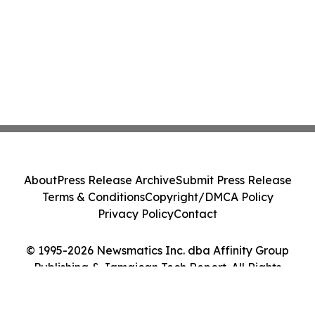
About
Press Release Archive
Submit Press Release
Terms & Conditions
Copyright/DMCA Policy
Privacy Policy
Contact
© 1995-2026 Newsmatics Inc. dba Affinity Group
Publishing & Jamaican Tech Report. All Rights
Reserved.