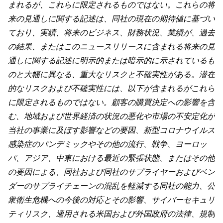
まれるが、これらに限定されるものではない。これらの将
来の見通しに関する記述は、同社の現在の期待値に基づい
ており、実績、将来のビジネス、財務状況、業績が、過去
の結果、またはこのニュースリリースに含まれる将来の見
通しに関する記述に明示的または暗示的に示されているも
のと大幅に異なる、重大なリスクと不確実性がある。潜在
的なリスクおよび不確実性には、以下が含まれるがこれら
に限定されるものではない。顧客の購買決定への影響を含
む、地域および世界経済の状況の悪化や市場の不安定化が
当社の事業に及ぼす影響などの要因、新型コロナウイルス
感染症のパンデミックやその他の流行、戦争、ヨーロッ
パ、アジア、中東における最近の緊張状態、またはその他
の要因による、同社および同社のサプライヤーおよびベン
ダーのサプライチェーンの混乱を軽減する同社の能力、公
衆衛生危機への今後の対応とその影響、サイバーセキュリ
ティリスク、適用される米国および外国政府の法律、規制