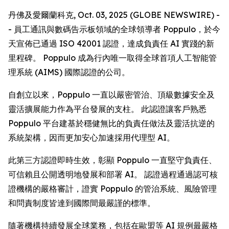
丹佛及愛爾蘭科克, Oct. 03, 2025 (GLOBE NEWSWIRE) -
- 員工通訊與數碼告示板領域的全球領導者 Poppulo，於今
天宣佈已通過 ISO 42001 認證，達成負責任 AI 實踐的新
里程碑。 Poppulo 成為行內唯一取得全球首項人工智能管
理系統 (AIMS) 國際認證的公司。
自創立以來，Poppulo 一直以嚴密管治、頂級數據安全及
靈活擴展能力作為平台發展的支柱。 此認證讓客戶熟悉
Poppulo 平台建基於穩健無比的負責任做法及靈活抗逆的
系統架構，因而更加安心加速採用代理型 AI。
此第三方認證即時生效，彰顯 Poppulo 一直堅守負責任、
可信賴且公開透明地發展和部署 AI。 認證過程通過認可核
證機構的嚴格審計，證實 Poppulo 的管治系統、風險管理
和問責制度皆達到國際間最嚴謹的標準。
隨著機構持續發展全球業務，包括在歐盟等 AI 規例最嚴格