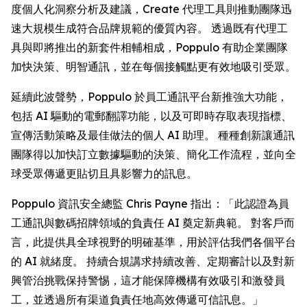
度個人化洞察分析及建議，
Create
代理工具則推動團隊迅
速大規模生成符合品牌規範的優質內容。 透過既有代理工
具與即將推出的新套件相輔相成，Poppulo 有助企業團隊
加快決策、明智通訊，並在每個接觸點更有效地吸引受眾。
延續此波聲勢，Poppulo 於員工通訊平台新推強大功能，
包括 AI 驅動的電郵翻譯功能，以及可即時存取表現指標、
宣傳活動策略及最佳做法的個人 AI 助理。 種種創新讓通訊
團隊得以加快訂立數據驅動的決策、簡化工作流程，並向全
球受眾傳遞更貼切且具影響力的訊息。
Poppulo 資訊安全總監 Chris Payne 指出：「此認證為員
工通訊與數碼招牌領域的負責任 AI 奠定新典範。 對客戶而
言，此提供具全球視野的明確基準，用於評估我們各個平台
的 AI 就緒度。 持續合規講求持續改善、定期審計以及對新
興管治挑戰保持警惕，這才能保障機構有效吸引和激發員
工，並透過所有渠道負責任地高效傳遞可信訊息。」