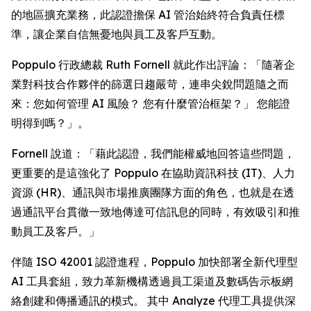
的地區擴充業務，此認證擔保 AI 管治始終符合負責任標
準，讓企業自信無憂地與員工及客戶互動。
Poppulo 行政總裁 Ruth Fornell 就此作出評論：「隨著企
業對科技合作夥伴的篩選日趨嚴苛，連串尖銳問題隨之而
來：您如何管理 AI 風險？ 您有什麼管治框架？」 您能證
明得到嗎？」。
Fornell 說道：「藉此認證，我們能權威地回答這些問題，
更重要的是這強化了 Poppulo 在協助資訊科技 (IT)、人力
資源 (HR)、通訊與市場推廣團隊方面的角色，也就是在透
過通訊平台貫徹一致地傳達可信訊息的同時，有效吸引和推
動員工及客戶。」
伴隨 ISO 42001 認證進程，Poppulo 加快部署全新代理型
AI 工具套組，致力革新機構透過員工渠道及數碼告示板網
絡創建和傳播通訊的模式。 其中
Analyze
代理工具提供深