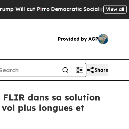
irro
Democratic Socialists of America Propose 
View all
Provided by AGP
Share
 FLIR dans sa solution
 vol plus longues et