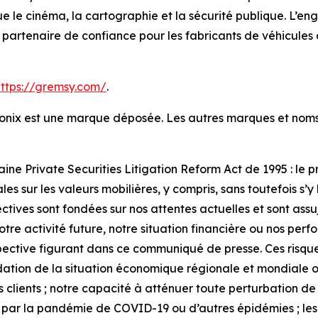
ue le cinéma, la cartographie et la sécurité publique. L’e
 un partenaire de confiance pour les fabricants de véhicules
https://gremsy.com/
.
ntronix est une marque déposée. Les autres marques et no
aine Private Securities Litigation Reform Act de 1995 : le
s sur les valeurs mobilières, y compris, sans toutefois s’y l
tives sont fondées sur nos attentes actuelles et sont assuj
 notre activité future, notre situation financière ou nos pe
pective figurant dans ce communiqué de presse. Ces risque
dation de la situation économique régionale et mondiale ou 
os clients ; notre capacité à atténuer toute perturbation 
ite par la pandémie de COVID-19 ou d’autres épidémies ; les