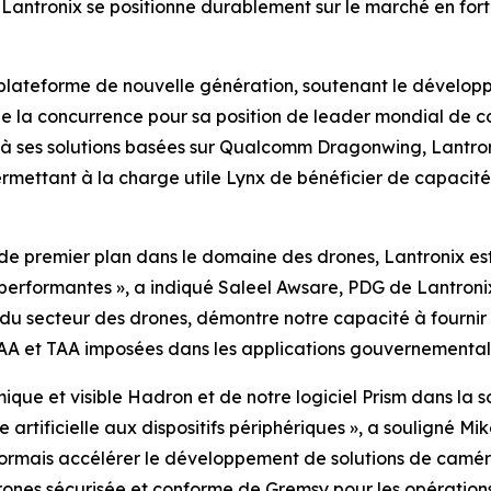
Lantronix se positionne durablement sur le marché en for
e plateforme de nouvelle génération, soutenant le dévelop
e la concurrence pour sa position de leader mondial de co
à ses solutions basées sur Qualcomm Dragonwing, Lantron
rmettant à la charge utile Lynx de bénéficier de capacit
de premier plan dans le domaine des drones, Lantronix est
erformantes », a indiqué Saleel Awsare, PDG de Lantronix
u secteur des drones, démontre notre capacité à fournir 
AA et TAA imposées dans les applications gouvernementale
que et visible Hadron et de notre logiciel Prism dans la 
artificielle aux dispositifs périphériques », a souligné Mi
ormais accélérer le développement de solutions de camér
 drones sécurisée et conforme de Gremsy pour les opérations