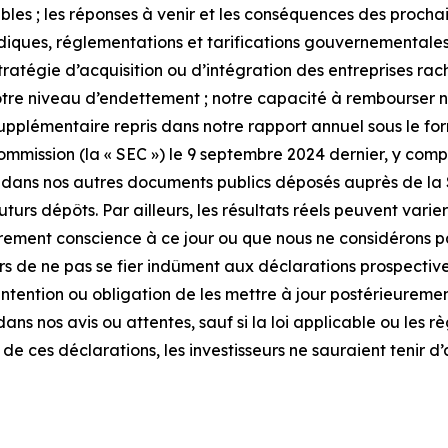
es ; les réponses à venir et les conséquences des prochain
diques, réglementations et tarifications gouvernementales
tégie d’acquisition ou d’intégration des entreprises rachet
notre niveau d’endettement ; notre capacité à rembourser no
upplémentaire repris dans notre rapport annuel sous le form
ission (la « SEC ») le 9 septembre 2024 dernier, y compri
que dans nos autres documents publics déposés auprès de la
turs dépôts. Par ailleurs, les résultats réels peuvent varier
rement conscience à ce jour ou que nous ne considérons p
 de ne pas se fier indûment aux déclarations prospectives
intention ou obligation de les mettre à jour postérieurem
dans nos avis ou attentes, sauf si la loi applicable ou les
e ces déclarations, les investisseurs ne sauraient tenir d’