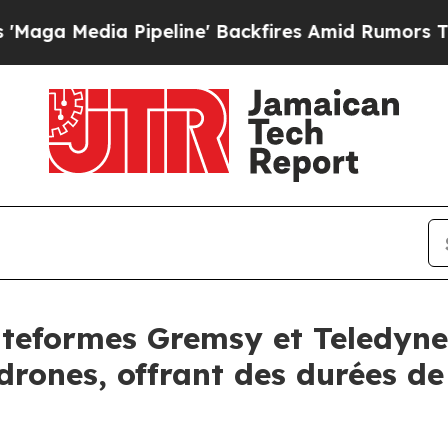
ipeline' Backfires Amid Rumors Trump Will cut P
lateformes Gremsy et Teledyne
drones, offrant des durées de