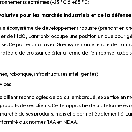
ironnements extrêmes (-25 °C à +85 °C)
volutive pour les marchés industriels et de la défense
à un écosystème de développement robuste (prenant en cha
e et de l’IdO, Lantronix occupe une position unique pour g
e. Ce partenariat avec Gremsy renforce le rôle de Lantro
ratégie de croissance à long terme de l’entreprise, axée su
es, robotique, infrastructures intelligentes)
rvices
ix allient technologies de calcul embarqué, expertise en ma
produits de ses clients. Cette approche de plateforme év
e marché de ses produits, mais elle permet également à La
onformité aux normes TAA et NDAA.