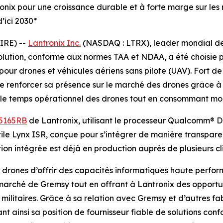
ronix pour une croissance durable et à forte marge sur les
d’ici 2030*
IRE) --
Lantronix Inc.
(NASDAQ : LTRX), leader mondial des
solution, conforme aux normes TAA et NDAA, a été choisie p
ur drones et véhicules aériens sans pilote (UAV). Fort d
 renforcer sa présence sur le marché des drones grâce à c
 le temps opérationnel des drones tout en consommant moin
5165RB
de Lantronix, utilisant le processeur Qualcomm® D
le Lynx ISR, conçue pour s’intégrer de manière transpare
n intégrée est déjà en production auprès de plusieurs cli
drones d’offrir des capacités informatiques haute perfo
le marché de Gremsy tout en offrant à Lantronix des opport
ilitaires. Grâce à sa relation avec Gremsy et d’autres fa
t ainsi sa position de fournisseur fiable de solutions con