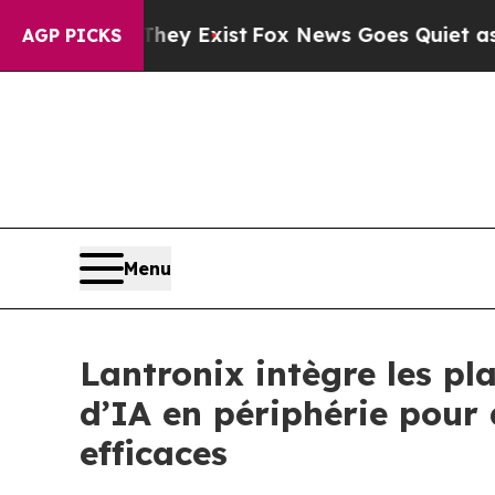
They Exist
Fox News Goes Quiet as 'Maga Media P
AGP PICKS
Menu
Lantronix intègre les p
d’IA en périphérie pour 
efficaces