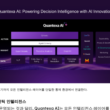
르기까지
모든
인텔리전스
레이어를
단일한
통제
환경에서
연결한다
.
이전틱 인텔리전스
는 것과 달리, Quantexa AI는 모든 인텔리전스 레이어를 단